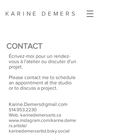
KARINE DEMERS
CONTACT
Écrivez-moi pour un rendez-
vous à l'atelier ou discuter d'un
projet.
Please contact me to schedule
an appointment at the studio
or to discuss a project.
Karine.Demers@gmail.com
514.953.2230
Web: karinedemersarts.ca
www.instagram.com/karine.deme
rs.artiste/
karinedemersartist.bsky.social