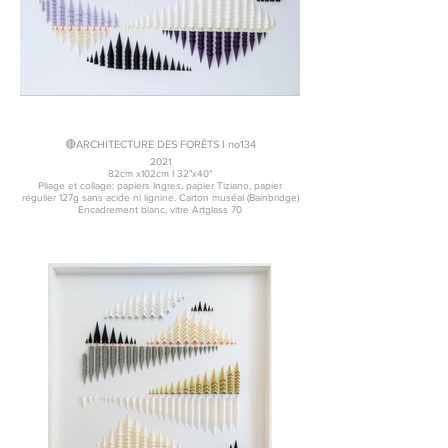
🔴ARCHITECTURE DES FORÊTS I no134
2021
82cm x102cm I 32"x40"
Pliage et collage; papiers Ingres, papier Tiziano, papier
régulier 127g sans acide ni lignine. Carton muséal (Bainbridge)
Encadrement blanc, vitre Artglass 70