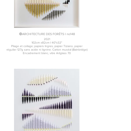
🔴ARCHITECTURE DES FORÊTS I no148
2021
102cm x82cm I 40"x32"
Pliage et collage; papiers Ingres, papier Tiziano, papier
régulier 127g sans acide ni lignine. Carton muséal (Bainbridge)
Encadrement blanc, vitre Artglass 70