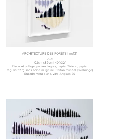
ARCHITECTURE DES FORÊTS I no131
2021
102cm x82cm I 40"x32"
Pliage et collage; papiers Ingres, papier Tiziano, papier
régulier 127g sans acide ni lignine. Carton muséal (Bainbridge)
Encadrement blanc, vitre Artglass 70