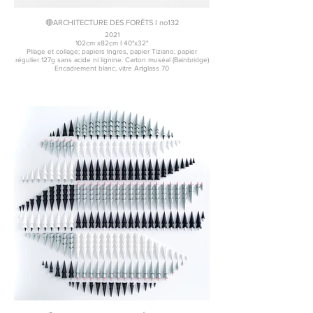
🔴ARCHITECTURE DES FORÊTS I no132
2021
102cm x82cm I 40"x32"
Pliage et collage; papiers Ingres, papier Tiziano, papier
régulier 127g sans acide ni lignine. Carton muséal (Bainbridge)
Encadrement blanc, vitre Artglass 70