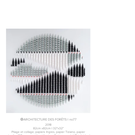
🔴ARCHITECTURE DES FORÊTS I no77
2018
82cm x82cm I 32"x32"
Pliage et collage; papiers Ingres, papier Tiziano, papier