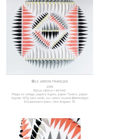
🔴LE JARDIN FRANÇAIS
2019
102cm x102cm I 40"x40'
Pliage et collage; papiers Ingres, papier Tiziano, papier
régulier 127g sans acide, sur carton muséal (Bainbridge)
Encadrement blanc, vitre Artglass 70