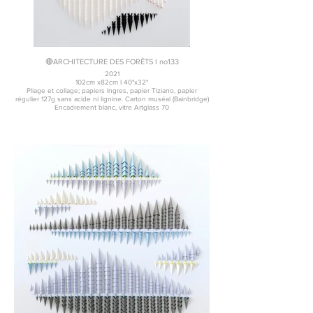
🔴ARCHITECTURE DES FORÊTS I no133
2021
102cm x82cm I 40"x32"
Pliage et collage; papiers Ingres, papier Tiziano, papier
régulier 127g sans acide ni lignine. Carton muséal (Bainbridge)
Encadrement blanc, vitre Artglass 70