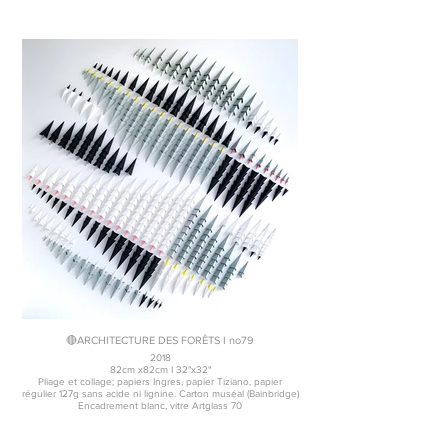
🔴ARCHITECTURE DES FORÊTS I no79
2018
82cm x82cm I 32"x32"
Pliage et collage; papiers Ingres, papier Tiziano, papier
régulier 127g sans acide ni lignine. Carton muséal (Bainbridge)
Encadrement blanc, vitre Artglass 70