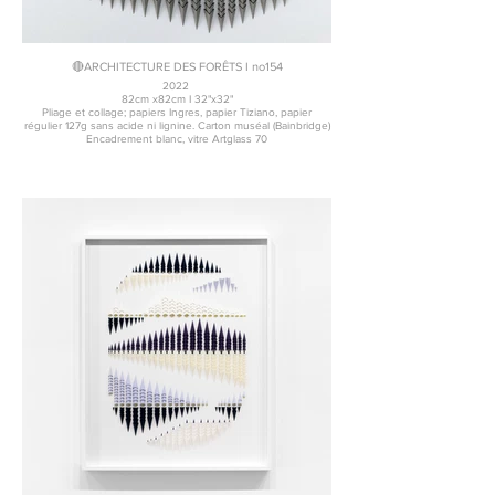
🔴ARCHITECTURE DES FORÊTS I no154
2022
82cm x82cm I 32"x32"
Pliage et collage; papiers Ingres, papier Tiziano, papier
régulier 127g sans acide ni lignine. Carton muséal (Bainbridge)
Encadrement blanc, vitre Artglass 70