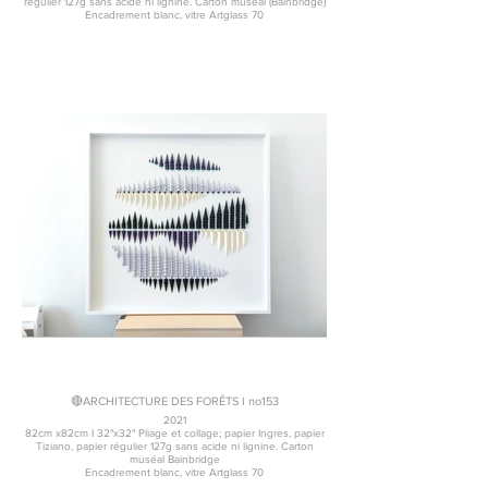
régulier 127g sans acide ni lignine. Carton muséal (Bainbridge)
Encadrement blanc, vitre Artglass 70
🔴ARCHITECTURE DES FORÊTS I no153
2021
82cm x82cm I 32"x32" Pliage et collage; papier Ingres, papier
Tiziano, papier régulier 127g sans acide ni lignine. Carton
muséal Bainbridge
Encadrement blanc, vitre Artglass 70