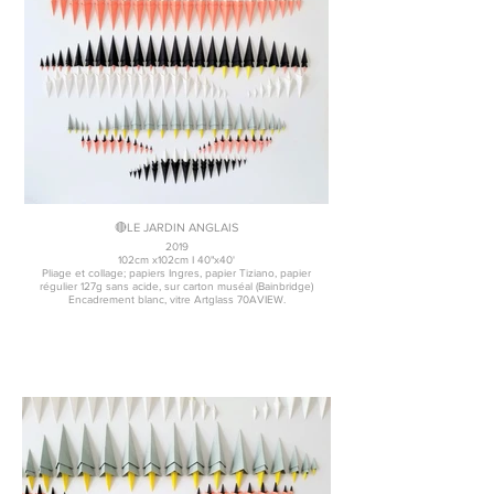
🔴LE JARDIN ANGLAIS
2019
102cm x102cm I 40"x40'
Pliage et collage; papiers Ingres, papier Tiziano, papier
régulier 127g sans acide, sur carton muséal (Bainbridge)
Encadrement blanc, vitre Artglass 70AVIEW.