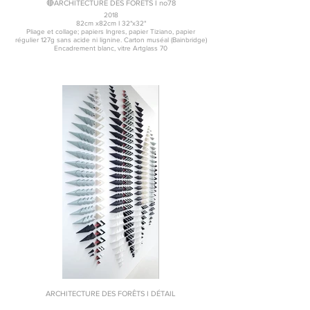
🔴ARCHITECTURE DES FORÊTS I no78
2018
82cm x82cm I 32"x32"
Pliage et collage; papiers Ingres, papier Tiziano, papier
régulier 127g sans acide ni lignine. Carton muséal (Bainbridge)
Encadrement blanc, vitre Artglass 70
ARCHITECTURE DES FORÊTS I DÉTAIL