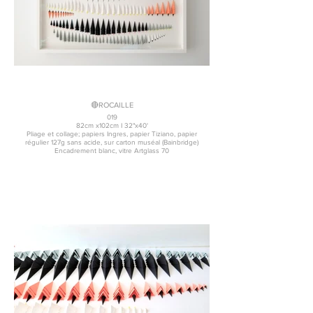
🔴ROCAILLE
019
82cm x102cm I 32"x40'
Pliage et collage; papiers Ingres, papier Tiziano, papier
régulier 127g sans acide, sur carton muséal (Bainbridge)
Encadrement blanc, vitre Artglass 70