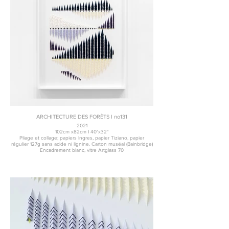
ARCHITECTURE DES FORÊTS I no131
2021
102cm x82cm I 40"x32"
Pliage et collage; papiers Ingres, papier Tiziano, papier
régulier 127g sans acide ni lignine. Carton muséal (Bainbridge)
Encadrement blanc, vitre Artglass 70